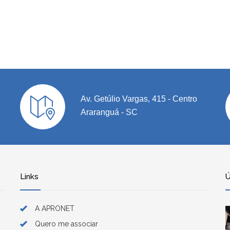
Av. Getúlio Vargas, 415 - Centro
Araranguá - SC
Links
Ú
A APRONET
Quero me associar