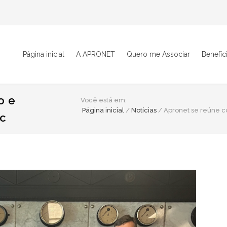
Página inicial
A APRONET
Quero me Associar
Benefíc
o e
Você está em:
Página inicial
/
Notícias
/
Apronet se reúne c
sc