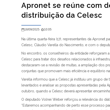
Apronet se reúne com de
distribuição da Celesc
18/09/2025
10:05
Na última quarta-feira (17), representantes da Apronet 
Celesc, Cláudio Varella do Nascimento, e com o deput
No encontro, os conselheiros da entidade reforçaram 
Celesc para tratar dos desafios relacionados à infraestr
destacaram-se a revisão de multas, a ampliação dos pr
conjuntas que promovam mais eficiência e equilíbrio na 
Varella informou que a Celesc já instituiu um grupo de
levantados e analisar as propostas apresentadas pela Ap
outubro, quando a Celesc deverá apresentar encaminha
O deputado Volnei Weber reforçou a relevância do di
“Estaremos acompanhando de perto esse processo para 